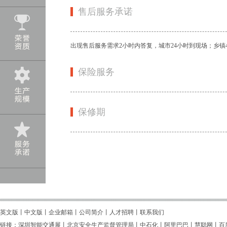
售后服务承诺
出现售后服务需求2小时内答复，城市24小时到现场；乡镇
保险服务
保修期
英文版
丨
中文版
丨企业邮箱丨
公司简介
丨
人才招聘
丨
联系我们
链接：
深圳智能交通展
丨
北京安全生产监督管理局
丨
中石化
丨
阿里巴巴
丨
慧聪网
丨
百