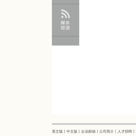
英文版
丨
中文版
丨企业邮箱丨
公司简介
丨
人才招聘
丨