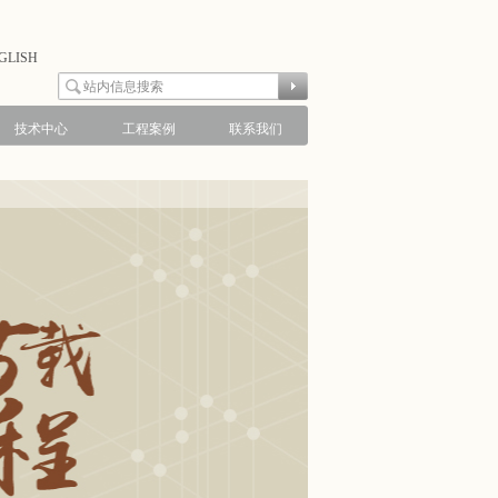
GLISH
技术中心
工程案例
联系我们