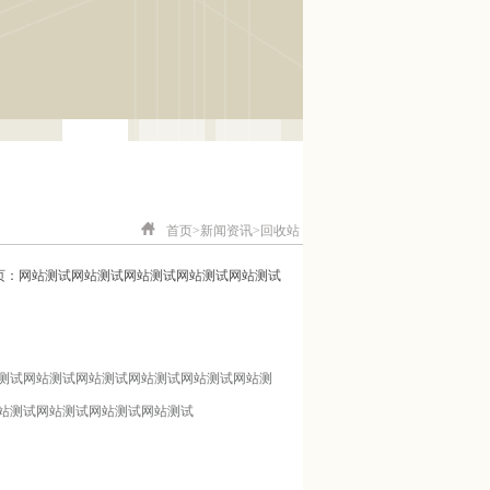
首页>新闻资讯>回收站
页：网站测试网站测试网站测试网站测试网站测试
测试网站测试网站测试网站测试网站测试网站测
站测试网站测试网站测试网站测试