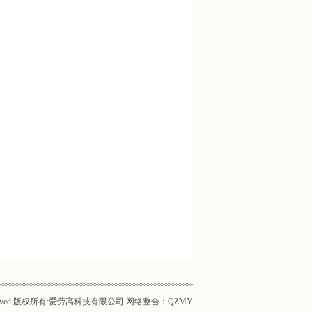
ghts Reserved 版权所有:爱劳高科技有限公司 网络整合：QZMY