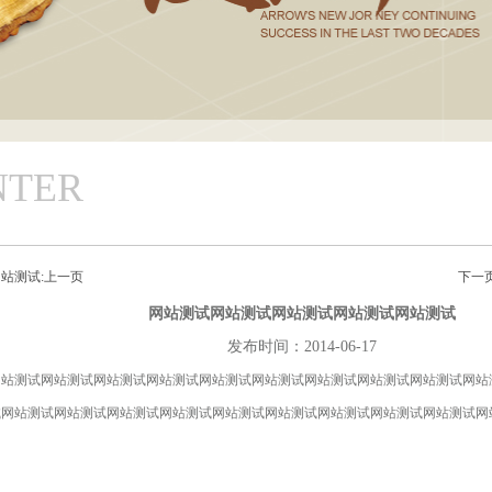
NTER
站测试:上一页
下一
网站测试网站测试网站测试网站测试网站测试
发布时间：2014-06-17
网站测试网站测试网站测试网站测试网站测试网站测试网站测试网站测试网站测试网站
试网站测试网站测试网站测试网站测试网站测试网站测试网站测试网站测试网站测试网