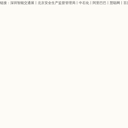
链接：
深圳智能交通展
丨
北京安全生产监督管理局
丨
中石化
丨
阿里巴巴
丨
慧聪网
丨
百