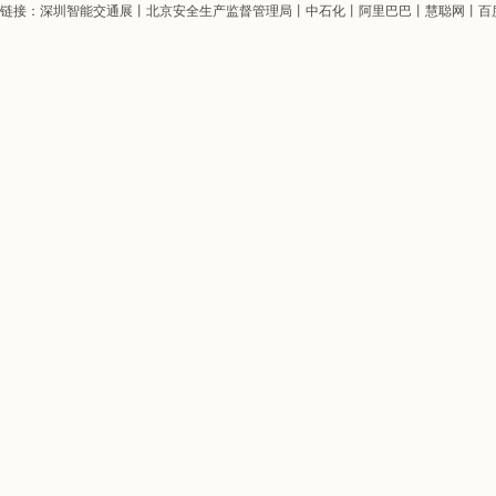
链接：
深圳智能交通展
丨
北京安全生产监督管理局
丨
中石化
丨
阿里巴巴
丨
慧聪网
丨
百